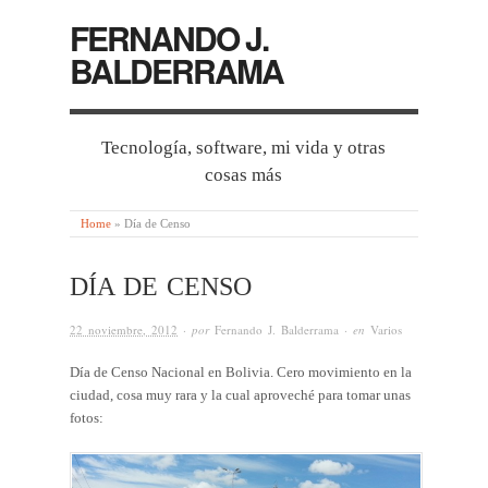
FERNANDO J.
BALDERRAMA
Tecnología, software, mi vida y otras
cosas más
Home
»
Día de Censo
DÍA DE CENSO
22 noviembre, 2012
· por
Fernando J. Balderrama
· en
Varios
Día de Censo Nacional en Bolivia. Cero movimiento en la
ciudad, cosa muy rara y la cual aproveché para tomar unas
fotos: