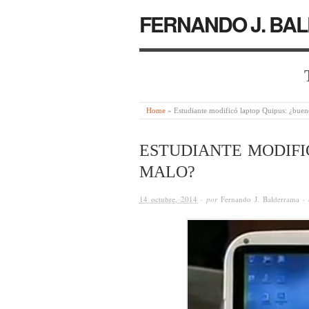
FERNANDO J. BA
Home
»
Estudiante modificó laptop Quipus: ¿bue
ESTUDIANTE MODIFI
MALO?
14 octubre, 2014
· por
Fernando J. Balderrama
·