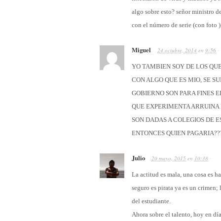
algo sobre esto? señor ministro d
con el número de serie (con foto )
Miguel
24 octubre, 2014
en
9:56
·
YO TAMBIEN SOY DE LOS QU
CON ALGO QUE ES MIO, SE 
GOBIERNO SON PARA FINES E
QUE EXPERIMENTA ARRUINA
SON DADAS A COLEGIOS DE 
ENTONCES QUIEN PAGARIA??
Julio
20 mayo, 2015
en
10:38
·
La actitud es mala, una cosa es ha
seguro es pirata ya es un crimen;
del estudiante.
Ahora sobre el talento, hoy en dí