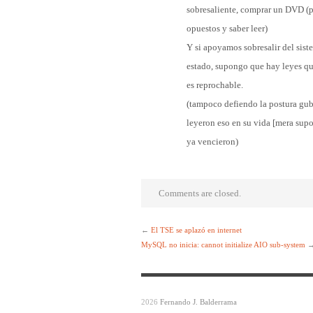
sobresaliente, comprar un DVD (pi
opuestos y saber leer)
Y si apoyamos sobresalir del sis
estado, supongo que hay leyes qu
es reprochable.
(tampoco defiendo la postura gub
leyeron eso en su vida [mera supo
ya vencieron)
Comments are closed.
←
El TSE se aplazó en internet
MySQL no inicia: cannot initialize AIO sub-system
2026
Fernando J. Balderrama