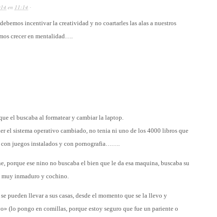
014
en
11:14
·
debemos incentivar la creatividad y no coartarles las alas a nuestros
emos crecer en mentalidad….
que el buscaba al formatear y cambiar la laptop.
er el sistema operativo cambiado, no tenia ni uno de los 4000 libros que
a con juegos instalados y con pornografia…….
ne, porque ese nino no buscaba el bien que le da esa maquina, buscaba su
es muy inmaduro y cochino.
e pueden llevar a sus casas, desde el momento que se la llevo y
o» (lo pongo en comillas, porque estoy seguro que fue un pariente o