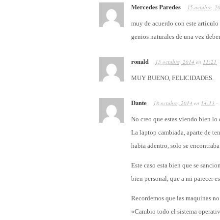
Mercedes Paredes
15 octubre, 2
muy de acuerdo con este artículo 
genios naturales de una vez deb
ronald
15 octubre, 2014
en
11:21
·
MUY BUENO, FELICIDADES.
Dante
18 octubre, 2014
en
14:13
·
No creo que estas viendo bien lo 
La laptop cambiada, aparte de ten
habia adentro, solo se encontrab
Este caso esta bien que se sancio
bien personal, que a mi parecer 
Recordemos que las maquinas no s
«Cambio todo el sistema operativ