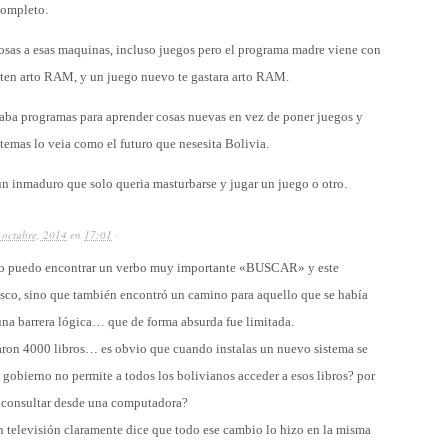
completo.
sas a esas maquinas, incluso juegos pero el programa madre viene con
ten arto RAM, y un juego nuevo te gastara arto RAM.
alaba programas para aprender cosas nuevas en vez de poner juegos y
as lo veia como el futuro que nesesita Bolivia.
un inmaduro que solo queria masturbarse y jugar un juego o otro.
 octubre, 2014
en
17:01
·
io puedo encontrar un verbo muy importante «BUSCAR» y este
co, sino que también encontró un camino para aquello que se había
a barrera lógica… que de forma absurda fue limitada.
ron 4000 libros… es obvio que cuando instalas un nuevo sistema se
l gobierno no permite a todos los bolivianos acceder a esos libros? por
e consultar desde una computadora?
 en televisión claramente dice que todo ese cambio lo hizo en la misma