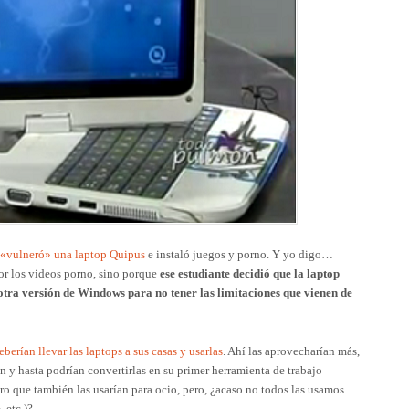
 «vulneró» una laptop Quipus
e instaló juegos y porno. Y yo digo…
or los videos porno, sino porque
ese estudiante decidió que la laptop
otra versión de Windows para no tener las limitaciones que vienen de
eberían llevar las laptops a sus casas y usarlas
. Ahí las aprovecharían más,
an y hasta podrían convertirlas en su primer herramienta de trabajo
laro que también las usarían para ocio, pero, ¿acaso no todos las usamos
 etc.)?