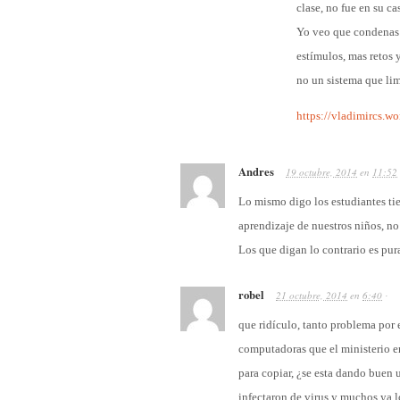
clase, no fue en su ca
Yo veo que condenas a
estímulos, mas retos 
no un sistema que lim
https://vladimircs.wo
Andres
19 octubre, 2014
en
11:52
Lo mismo digo los estudiantes tie
aprendizaje de nuestros niños, no
Los que digan lo contrario es pura
robel
21 octubre, 2014
en
6:40
·
que ridículo, tanto problema por e
computadoras que el ministerio en
para copiar, ¿se esta dando buen 
infectaron de virus y muchos ya 