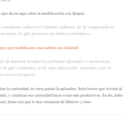
 que dicen aquí sobre la modificación a la Quipus:
 estudiante vulneró el sistema software de la computadora
plicaciones, lo que provocó un daño económico»
opes que modificaron unas tablets con Android
:
de la manera normal les permitía aprender y memorizar,
o lo que realmente sería una educación: aprender por sí
 recursos propios»
an la curiosidad, en otros países la aplauden. Sería bueno que inviten al
arlo, y canalizar esa curiosidad hacia cosas más productivas. En fin, daño
e, basta con que le den «restaurar de fábrica» y listo.