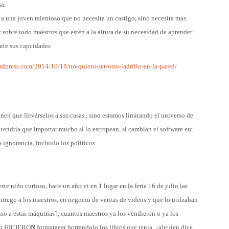
sa.
 una joven talentoso que no necesita un castigo, sino necesita mas
y sobre todo maestros que estén a la altura de su necesidad de aprender…
ite sus capcidades
rdpress.com/2014/10/18/no-quiero-ser-otro-ladrillo-en-la-pared/
·
nen que llevárselos a sus casas , sino estamos limitando el universo de
 tendría que importar mucho si lo estropean, si cambian el software etc.
 ignorancia, incluido los politicos
ste niño curioso, hace un año vi en 1 lugar en la feria 16 de julio las
trego a los maestros, en negocio de ventas de videos y que lo utilzaban
uso a estas máquinas?, cuantos maestros ya los vendieron o ya los
lo HICIERON formataear borrandolo los libros que tenia, ¿alguien dice