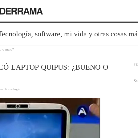
LDERRAMA
Tecnología, software, mi vida y otras cosas má
no o malo?
F
CÓ LAPTOP QUIPUS: ¿BUENO O
Sa
 en
Tecnología