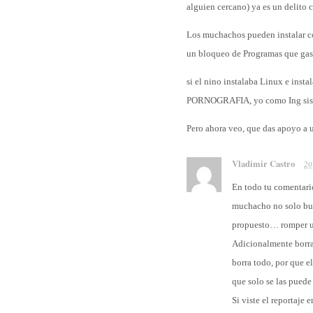
alguien cercano) ya es un delito 
Los muchachos pueden instalar co
un bloqueo de Programas que gas
si el nino instalaba Linux e inst
PORNOGRAFIA, yo como Ing sistem
Pero ahora veo, que das apoyo a 
Vladimir Castro
20
En todo tu comentar
muchacho no solo bus
propuesto… romper un
Adicionalmente borra
borra todo, por que e
que solo se las pued
Si viste el reportaje