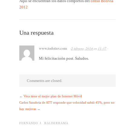
Aquí se encuentran los datos completos del
censo Bolivia
2012
Una respuesta
www.todotnv.com
2 febrero, 2014
en
11:37
·
Mi felicitacioón post. Saludos.
Comments are closed.
←
Viva tiene el mejor plan de Internet Móvil
Carlos Sanabria de ATT responde que velocidad subió 45%, pero no
hay mejoras
→
FERNANDO J. BALDERRAMA