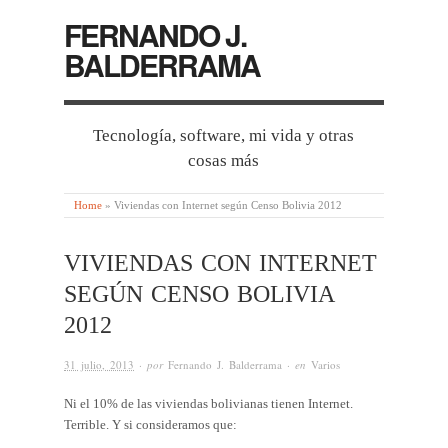
FERNANDO J.
BALDERRAMA
Tecnología, software, mi vida y otras
cosas más
Home
»
Viviendas con Internet según Censo Bolivia 2012
VIVIENDAS CON INTERNET
SEGÚN CENSO BOLIVIA
2012
31 julio, 2013
· por
Fernando J. Balderrama
· en
Varios
Ni el 10% de las viviendas bolivianas tienen Internet.
Terrible. Y si consideramos que: