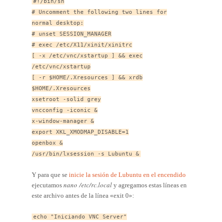
#!/bin/sh
# Uncomment the following two lines for
normal desktop:
# unset SESSION_MANAGER
# exec /etc/X11/xinit/xinitrc
[ -x /etc/vnc/xstartup ] && exec
/etc/vnc/xstartup
[ -r $HOME/.Xresources ] && xrdb
$HOME/.Xresources
xsetroot -solid grey
vncconfig -iconic &
x-window-manager &
export XKL_XMODMAP_DISABLE=1
openbox &
/usr/bin/lxsession -s Lubuntu &
Y para que se
inicie la sesión de Lubuntu en el encendido
nano /etc/rc.local
ejecutamos
y agregamos estas líneas en
este archivo antes de la línea «exit 0»:
echo "Iniciando VNC Server"