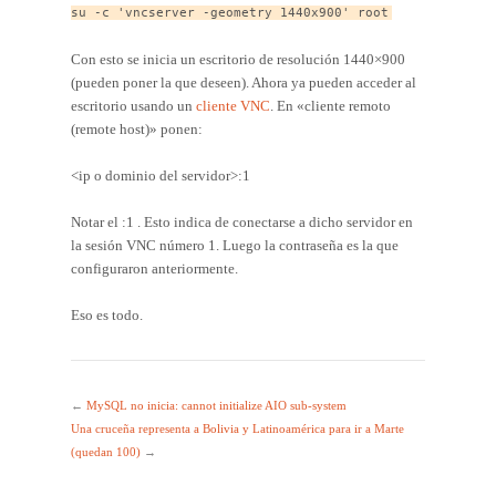
su -c 'vncserver -geometry 1440x900' root
Con esto se inicia un escritorio de resolución 1440×900
(pueden poner la que deseen). Ahora ya pueden acceder al
escritorio usando un
cliente VNC
. En «cliente remoto
(remote host)» ponen:
<ip o dominio del servidor>:1
Notar el :1 . Esto indica de conectarse a dicho servidor en
la sesión VNC número 1. Luego la contraseña es la que
configuraron anteriormente.
Eso es todo.
←
MySQL no inicia: cannot initialize AIO sub-system
Una cruceña representa a Bolivia y Latinoamérica para ir a Marte
(quedan 100)
→