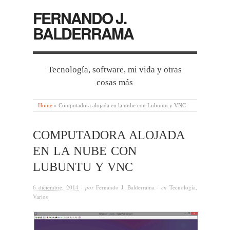
FERNANDO J.
BALDERRAMA
Tecnología, software, mi vida y otras
cosas más
Home
»
Computadora alojada en la nube con Lubuntu y VNC
COMPUTADORA ALOJADA
EN LA NUBE CON
LUBUNTU Y VNC
6 diciembre, 2014
· por
Fernando J. Balderrama
· en
Tecnología
,
Varios