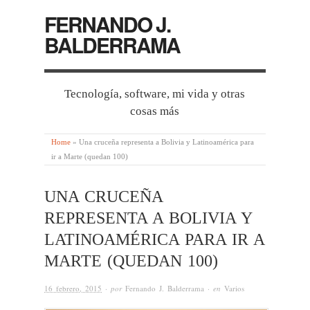
FERNANDO J.
BALDERRAMA
Tecnología, software, mi vida y otras
cosas más
Home
»
Una cruceña representa a Bolivia y Latinoamérica para
ir a Marte (quedan 100)
UNA CRUCEÑA
REPRESENTA A BOLIVIA Y
LATINOAMÉRICA PARA IR A
MARTE (QUEDAN 100)
16 febrero, 2015
· por
Fernando J. Balderrama
· en
Varios