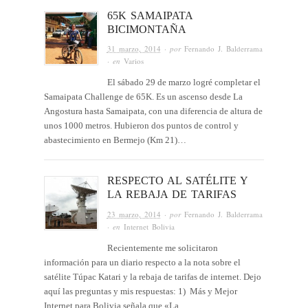
65K SAMAIPATA
BICIMONTAÑA
31 marzo, 2014
· por
Fernando J. Balderrama
· en
Varios
El sábado 29 de marzo logré completar el
Samaipata Challenge de 65K. Es un ascenso desde La
Angostura hasta Samaipata, con una diferencia de altura de
unos 1000 metros. Hubieron dos puntos de control y
abastecimiento en Bermejo (Km 21)…
RESPECTO AL SATÉLITE Y
LA REBAJA DE TARIFAS
23 marzo, 2014
· por
Fernando J. Balderrama
· en
Internet Bolivia
Recientemente me solicitaron
información para un diario respecto a la nota sobre el
satélite Túpac Katari y la rebaja de tarifas de internet. Dejo
aquí las preguntas y mis respuestas: 1) Más y Mejor
Internet para Bolivia señala que «La…