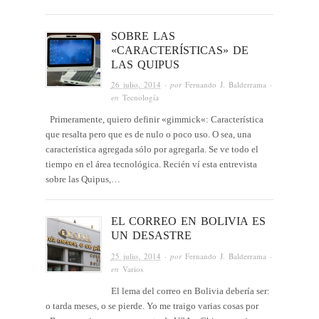
SOBRE LAS
«CARACTERÍSTICAS» DE
LAS QUIPUS
26 julio, 2014
· por
Fernando J. Balderrama
·
en
Tecnología
Primeramente, quiero definir «gimmick«: Característica
que resalta pero que es de nulo o poco uso. O sea, una
característica agregada sólo por agregarla. Se ve todo el
tiempo en el área tecnológica. Recién ví esta entrevista
sobre las Quipus,…
EL CORREO EN BOLIVIA ES
UN DESASTRE
25 julio, 2014
· por
Fernando J. Balderrama
·
en
Varios
El lema del correo en Bolivia debería ser:
o tarda meses, o se pierde. Yo me traigo varias cosas por