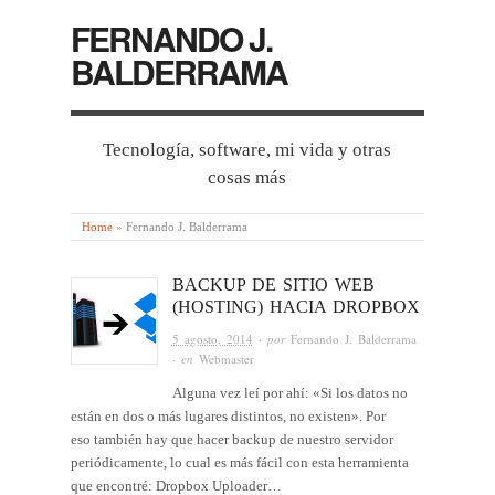
FERNANDO J.
BALDERRAMA
Tecnología, software, mi vida y otras
cosas más
Home
»
Fernando J. Balderrama
BACKUP DE SITIO WEB
(HOSTING) HACIA DROPBOX
5 agosto, 2014
· por
Fernando J. Balderrama
· en
Webmaster
Alguna vez leí por ahí: «Si los datos no
están en dos o más lugares distintos, no existen». Por
eso también hay que hacer backup de nuestro servidor
periódicamente, lo cual es más fácil con esta herramienta
que encontré: Dropbox Uploader…