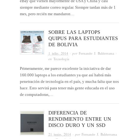
eBay que vienen mayormente de USA y China y casi
siempre mediante correo regular. Siempre tardan más de 1
mes, pero recién me mandaron…
SOBRE LAS LAPTOPS
QUIPUS PARA ESTUDIANTES
DE BOLIVIA
1 julio, 2014
· por
Fernando J. Balderrama
·
en
Tecnología
Primeramente, me parece excelente la iniciativa de dar
160.000 laptops a los estudiantes ya que así habrá más
penetración de tecnología en el país, y mucha falta que nos
hace. Esto servirá para tener más gente educada en el uso
de computadoras,…
DIFERENCIA DE
RENDIMIENTO ENTRE UN
DISCO DURO Y UN SSD
21 junio, 2014
· por
Fernando J. Balderrama