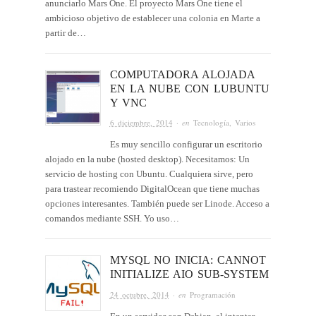
anunciarlo Mars One. El proyecto Mars One tiene el
ambicioso objetivo de establecer una colonia en Marte a
partir de…
COMPUTADORA ALOJADA
EN LA NUBE CON LUBUNTU
Y VNC
6 diciembre, 2014
· en
Tecnología
,
Varios
Es muy sencillo configurar un escritorio
alojado en la nube (hosted desktop). Necesitamos: Un
servicio de hosting con Ubuntu. Cualquiera sirve, pero
para trastear recomiendo DigitalOcean que tiene muchas
opciones interesantes. También puede ser Linode. Acceso a
comandos mediante SSH. Yo uso…
MYSQL NO INICIA: CANNOT
INITIALIZE AIO SUB-SYSTEM
24 octubre, 2014
· en
Programación