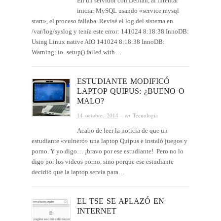
En un servidor con Debian, al intentar
iniciar MySQL usando «service mysql
start», el proceso fallaba. Revisé el log del sistema en
/var/log/syslog y tenía este error: 141024 8:18:38 InnoDB:
Using Linux native AIO 141024 8:18:38 InnoDB:
Warning: io_setup() failed with…
ESTUDIANTE MODIFICÓ
LAPTOP QUIPUS: ¿BUENO O
MALO?
14 octubre, 2014
· en
Tecnología
Acabo de leer la noticia de que un
estudiante «vulneró» una laptop Quipus e instaló juegos y
porno. Y yo digo… ¡bravo por ese estudiante! Pero no lo
digo por los videos porno, sino porque ese estudiante
decidió que la laptop servía para…
EL TSE SE APLAZÓ EN
INTERNET